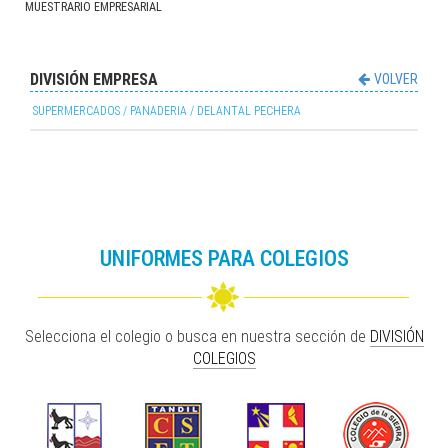
MUESTRARIO EMPRESARIAL
BUZOS POLAR
GUANTES BLANCOS
DELANTAL SIN MANGA
CHOMBAS M/C Y LARGA
ABIERTOS O CERRADOS
DELANTALES BLANCOS
DIVISIÓN EMPRESA
VOLVER
GORRAS
SUPERMERCADOS / PANADERIA / DELANTAL PECHERA
UNIFORMES PARA COLEGIOS
Selecciona el colegio o busca en nuestra sección de
DIVISIÓN
COLEGIOS