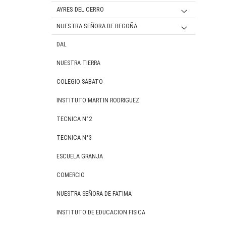
VARON
Mujer
SECUNDARIA
JARDIN
AYRES DEL CERRO
VARON
PRIMARIA
PRIMARIA
NUESTRA SEÑORA DE BEGOÑA
MUJER
MUJER
SECUNDARIA
SECUNDARIA
UNIFORME FORMAL PRIMARIA / SECUNDARIA
DAL
VARON
MUJER
MUJER
UNIFORME DEPORTIVO PRIMARIA
NUESTRA TIERRA
VARON
VARON
UNIFORME DEPORTIVO SECUNDARIA
COLEGIO SABATO
INSTITUTO MARTIN RODRIGUEZ
TECNICA N°2
TECNICA N°3
ESCUELA GRANJA
COMERCIO
NUESTRA SEÑORA DE FATIMA
INSTITUTO DE EDUCACION FISICA