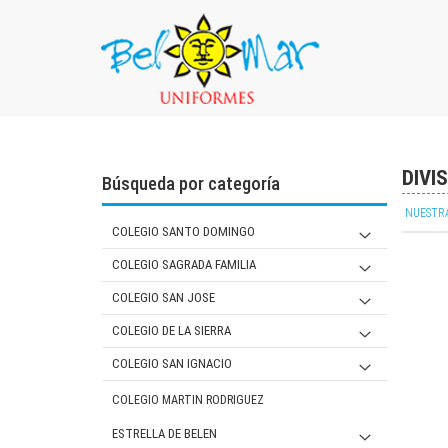
DIVI
Búsqueda por categoría
NUESTRA
COLEGIO SANTO DOMINGO
JARDIN
COLEGIO SAGRADA FAMILIA
PRIMARIA Y SECUNDARIA
JARDIN
COLEGIO SAN JOSE
MUJER
PRIMARIA/ SECUNDARIA
JARDIN
COLEGIO DE LA SIERRA
VARON
MUJER
PRIMARIA
Jardín
COLEGIO SAN IGNACIO
VARON
MUJER
SECUNDARIA
Primaria/ Secundaria
JARDIN
COLEGIO MARTIN RODRIGUEZ
VARON
MUJER
Varón
PRIMARIA
ESTRELLA DE BELEN