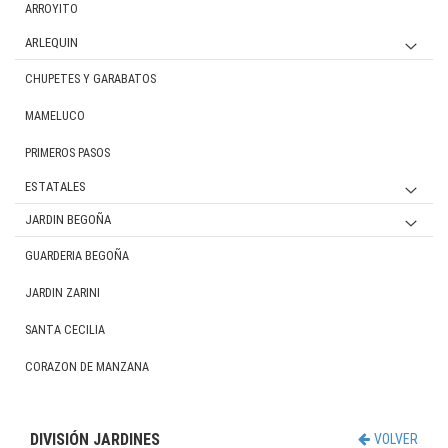
ARROYITO
ARLEQUIN
MATERNAL
CHUPETES Y GARABATOS
JARDIN
MAMELUCO
PRIMEROS PASOS
ESTATALES
NENA
JARDIN BEGOÑA
NENE
Educación fí­sica
GUARDERIA BEGOÑA
JARDIN ZARINI
SANTA CECILIA
CORAZON DE MANZANA
DIVISIÓN JARDINES
VOLVER