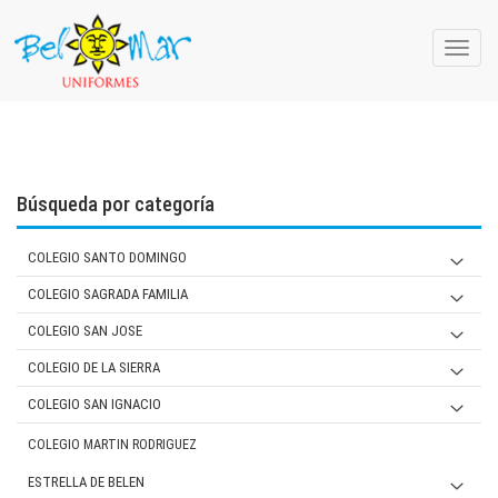
Toggle
naviga
Búsqueda por categoría
COLEGIO SANTO DOMINGO
JARDIN
COLEGIO SAGRADA FAMILIA
PRIMARIA Y SECUNDARIA
JARDIN
COLEGIO SAN JOSE
MUJER
PRIMARIA/ SECUNDARIA
JARDIN
COLEGIO DE LA SIERRA
VARON
MUJER
PRIMARIA
Jardín
COLEGIO SAN IGNACIO
VARON
MUJER
SECUNDARIA
Primaria/ Secundaria
JARDIN
COLEGIO MARTIN RODRIGUEZ
VARON
MUJER
Varón
PRIMARIA
ESTRELLA DE BELEN