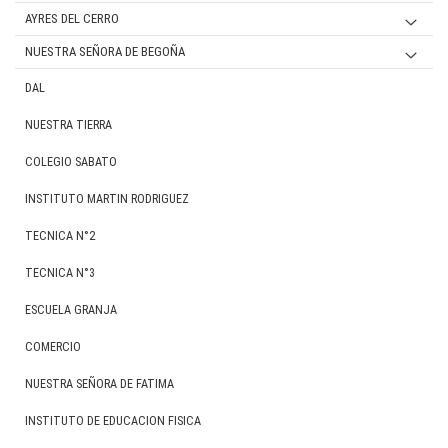
VARON
Mujer
SECUNDARIA
JARDIN
AYRES DEL CERRO
VARON
PRIMARIA
PRIMARIA
NUESTRA SEÑORA DE BEGOÑA
MUJER
MUJER
SECUNDARIA
SECUNDARIA
UNIFORME FORMAL PRIMARIA / SECUNDARIA
DAL
VARON
MUJER
MUJER
UNIFORME DEPORTIVO PRIMARIA
NUESTRA TIERRA
VARON
VARON
UNIFORME DEPORTIVO SECUNDARIA
COLEGIO SABATO
INSTITUTO MARTIN RODRIGUEZ
TECNICA N°2
TECNICA N°3
ESCUELA GRANJA
COMERCIO
NUESTRA SEÑORA DE FATIMA
INSTITUTO DE EDUCACION FISICA