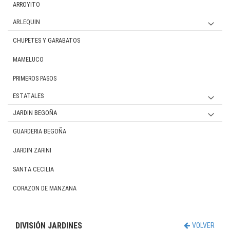
ARROYITO
ARLEQUIN
MATERNAL
CHUPETES Y GARABATOS
JARDIN
MAMELUCO
PRIMEROS PASOS
ESTATALES
NENA
JARDIN BEGOÑA
NENE
Educación fí­sica
GUARDERIA BEGOÑA
JARDIN ZARINI
SANTA CECILIA
CORAZON DE MANZANA
DIVISIÓN JARDINES
VOLVER