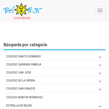
Toggle
naviga
Búsqueda por categoría
COLEGIO SANTO DOMINGO
JARDIN
COLEGIO SAGRADA FAMILIA
PRIMARIA Y SECUNDARIA
JARDIN
COLEGIO SAN JOSE
MUJER
PRIMARIA/ SECUNDARIA
JARDIN
COLEGIO DE LA SIERRA
VARON
MUJER
PRIMARIA
Jardín
COLEGIO SAN IGNACIO
VARON
MUJER
SECUNDARIA
Primaria/ Secundaria
JARDIN
COLEGIO MARTIN RODRIGUEZ
VARON
MUJER
Varón
PRIMARIA
ESTRELLA DE BELEN