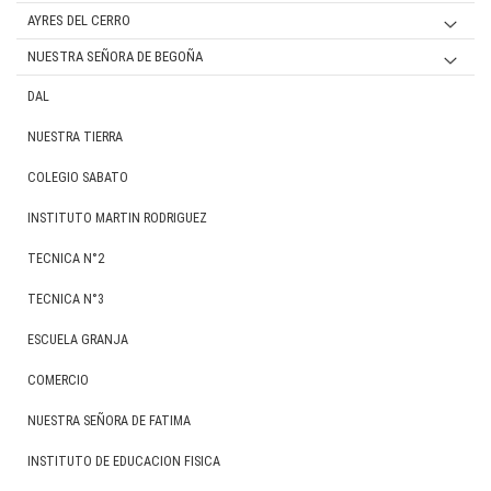
VARON
Mujer
SECUNDARIA
JARDIN
AYRES DEL CERRO
VARON
PRIMARIA
PRIMARIA
NUESTRA SEÑORA DE BEGOÑA
MUJER
MUJER
SECUNDARIA
SECUNDARIA
UNIFORME FORMAL PRIMARIA / SECUNDARIA
DAL
VARON
MUJER
MUJER
UNIFORME DEPORTIVO PRIMARIA
NUESTRA TIERRA
VARON
VARON
UNIFORME DEPORTIVO SECUNDARIA
COLEGIO SABATO
INSTITUTO MARTIN RODRIGUEZ
TECNICA N°2
TECNICA N°3
ESCUELA GRANJA
COMERCIO
NUESTRA SEÑORA DE FATIMA
INSTITUTO DE EDUCACION FISICA