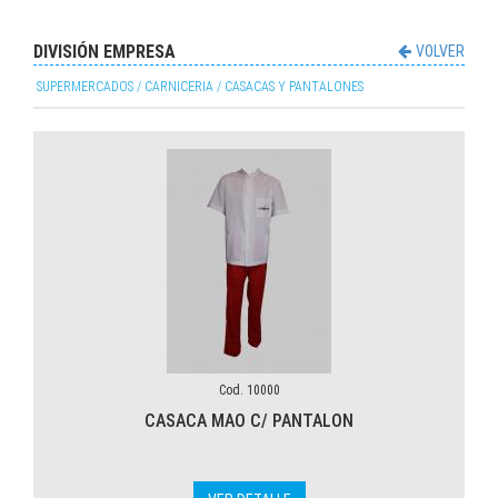
CHOMBAS M/C Y LARGA
ABIERTOS O CERRADOS
DELANTALES BLANCOS
DIVISIÓN EMPRESA
VOLVER
GORRAS
SUPERMERCADOS / CARNICERIA / CASACAS Y PANTALONES
Cod. 10000
CASACA MAO C/ PANTALON