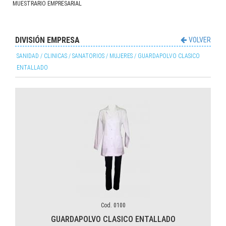
MUESTRARIO EMPRESARIAL
DELANTAL DE CINTURA LARGO
GUANTES BLANCOS ALG O LYCRA
BUZOS POLAR
GUANTES BLANCOS
DELANTAL SIN MANGA
ZUECOS
CHOMBAS M/C Y LARGA
ABIERTOS O CERRADOS
DELANTALES BLANCOS
DIVISIÓN EMPRESA
VOLVER
GORRAS
SANIDAD / CLINICAS / SANATORIOS / MUJERES / GUARDAPOLVO CLASICO
ENTALLADO
Cod. 0100
GUARDAPOLVO CLASICO ENTALLADO