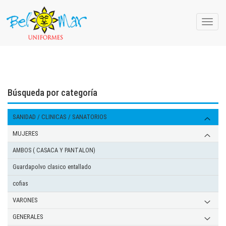
Toggle
naviga
Búsqueda por categoría
SANIDAD / CLINICAS / SANATORIOS
MUJERES
AMBOS ( CASACA Y PANTALON)
Guardapolvo clasico entallado
cofias
VARONES
casaca solapa
GENERALES