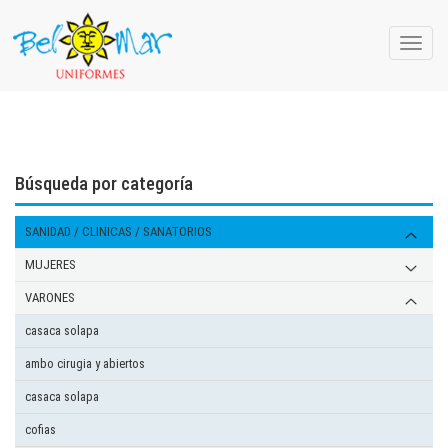
Toggle
naviga
Búsqueda por categoría
SANIDAD / CLINICAS / SANATORIOS
MUJERES
AMBOS ( CASACA Y PANTALON)
VARONES
Guardapolvo clasico entallado
casaca solapa
cofias
ambo cirugia y abiertos
casaca solapa
cofias