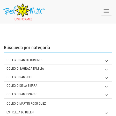
Toggle
naviga
Búsqueda por categoría
COLEGIO SANTO DOMINGO
JARDIN
COLEGIO SAGRADA FAMILIA
PRIMARIA Y SECUNDARIA
JARDIN
COLEGIO SAN JOSE
MUJER
PRIMARIA/ SECUNDARIA
JARDIN
COLEGIO DE LA SIERRA
VARON
MUJER
PRIMARIA
Jardín
COLEGIO SAN IGNACIO
VARON
MUJER
SECUNDARIA
Primaria/ Secundaria
JARDIN
COLEGIO MARTIN RODRIGUEZ
VARON
MUJER
Varón
PRIMARIA
ESTRELLA DE BELEN