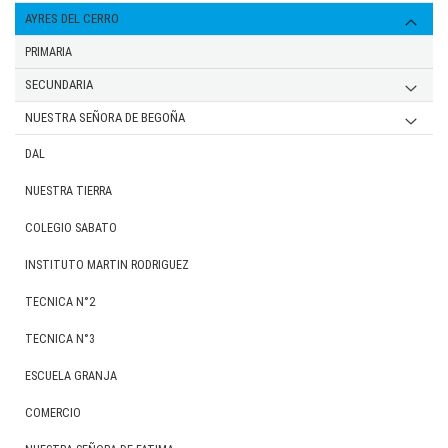
VARON
Mujer
SECUNDARIA
JARDIN
AYRES DEL CERRO
VARON
PRIMARIA
PRIMARIA
MUJER
MUJER
SECUNDARIA
SECUNDARIA
VARON
MUJER
MUJER
NUESTRA SEÑORA DE BEGOÑA
VARON
VARON
UNIFORME FORMAL PRIMARIA / SECUNDARIA
DAL
UNIFORME DEPORTIVO PRIMARIA
NUESTRA TIERRA
UNIFORME DEPORTIVO SECUNDARIA
COLEGIO SABATO
INSTITUTO MARTIN RODRIGUEZ
TECNICA N°2
TECNICA N°3
ESCUELA GRANJA
COMERCIO