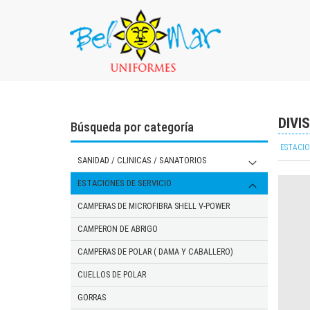
DIVI
Búsqueda por categoría
ESTACIO
SANIDAD / CLINICAS / SANATORIOS
MUJERES
ESTACIONES DE SERVICIO
AMBOS ( CASACA Y PANTALON)
VARONES
CAMPERAS DE MICROFIBRA SHELL V-POWER
Guardapolvo clasico entallado
casaca solapa
GENERALES
CAMPERON DE ABRIGO
cofias
ambo cirugia y abiertos
SABANAS CUBRECAMILLAS
CARTAS DE COLORES
CAMPERAS DE POLAR ( DAMA Y CABALLERO)
casaca solapa
ALMOHADAS C/ FUNDA PARA CAMILLAS
ARCIEL
ZUECOS
CUELLOS DE POLAR
cofias
GABARDINA
GORRAS